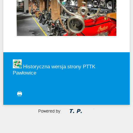
Historyczna wersja strony PTTK
Pawłowice
drukuj